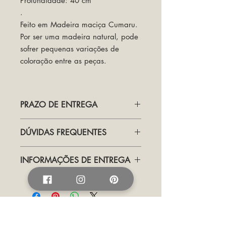
Profundidade: 40 cm
.
Feito em Madeira maciça Cumaru.
Por ser uma madeira natural, pode
sofrer pequenas variações de
coloração entre as peças.
PRAZO DE ENTREGA
Produzido Sob Demanda.
DÚVIDAS FREQUENTES
Prazo de entrega: Postagem em até
90 dias após a aprovação da compra.
Visitar Termos
Aqui.
INFORMAÇÕES DE ENTREGA
Trabalhamos com entrega pelos
correios e transportadora. O prazo
está indicado em cada produto. Para
alguns produtos oferecemos a pronta-
entrega e outros sob encomenda - de