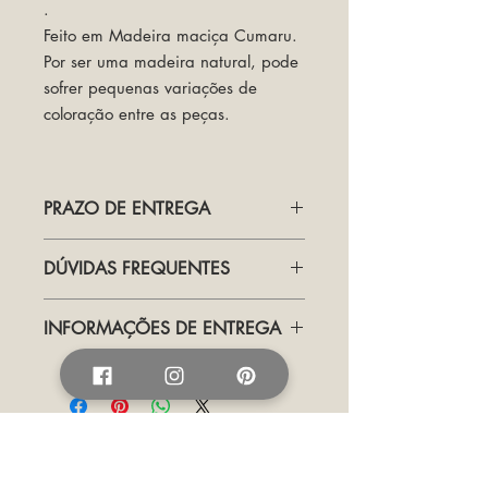
.
Feito em Madeira maciça Cumaru.
Por ser uma madeira natural, pode
sofrer pequenas variações de
coloração entre as peças.
PRAZO DE ENTREGA
Produzido Sob Demanda.
DÚVIDAS FREQUENTES
Prazo de entrega: Postagem em até
90 dias após a aprovação da compra.
Visitar Termos
Aqui.
INFORMAÇÕES DE ENTREGA
Trabalhamos com entrega pelos
correios e transportadora. O prazo
está indicado em cada produto. Para
alguns produtos oferecemos a pronta-
entrega e outros sob encomenda - de
acordo com o prazo estipulado nas
Assine nossa newsletter e fique por